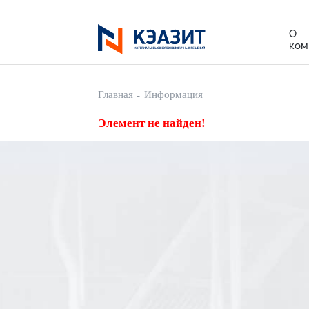
О
ком
Полиэ
Главная
Информация
Мате
Элемент не найден!
Изоля
Произ