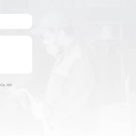
сь на
сь на