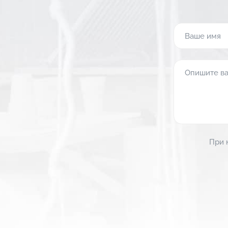
Выберите 
При 
При 