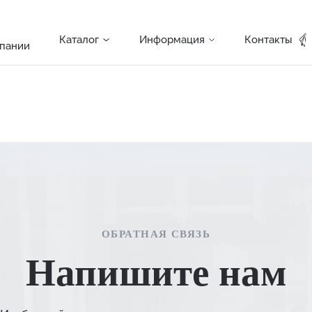
Каталог
Информация
Контакты
пании
фирные смолы
Особенности производственного процесса
риалы
Оплата и доставка
торы
Новости компании
водство полимеркомпозитных изделий
Вакансии
ОБРАТНАЯ СВЯЗЬ
ОБРАТНАЯ СВЯЗЬ
Напишите нам
Заказать звонок